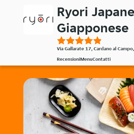
Passa
Ryori Japane
al
contenuto
Giapponese
principale
Via Gallarate 17, Cardano al Camp
Recensioni
Menu
Contatti